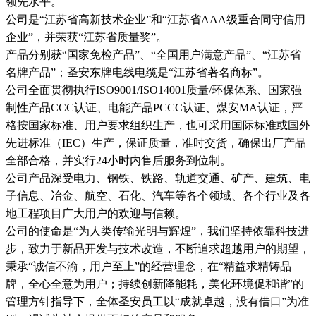
领先水平。
公司是“江苏省高新技术企业”和“江苏省AAA级重合同守信用
企业”，并荣获“江苏省质量奖”。
产品分别获“国家免检产品”、“全国用户满意产品”、“江苏省
名牌产品”；圣安东牌电线电缆是“江苏省著名商标”。
公司全面贯彻执行ISO9001/ISO14001质量/环保体系、国家强
制性产品CCC认证、电能产品PCCC认证、煤安MA认证，严
格按国家标准、用户要求组织生产，也可采用国际标准或国外
先进标准（IEC）生产，保证质量，准时交货，确保出厂产品
全部合格，并实行24小时内售后服务到位制。
公司产品深受电力、钢铁、铁路、轨道交通、矿产、建筑、电
子信息、冶金、航空、石化、汽车等各个领域、各个行业及各
地工程项目广大用户的欢迎与信赖。
公司的使命是“为人类传输光明与辉煌”，我们坚持依靠科技进
步，致力于新品开发与技术改造，不断追求超越用户的期望，
秉承“诚信不渝，用户至上”的经营理念，在“精益求精铸品
牌，全心全意为用户；持续创新降能耗，美化环境促和谐”的
管理方针指导下，全体圣安员工以“成就卓越，没有借口”为准