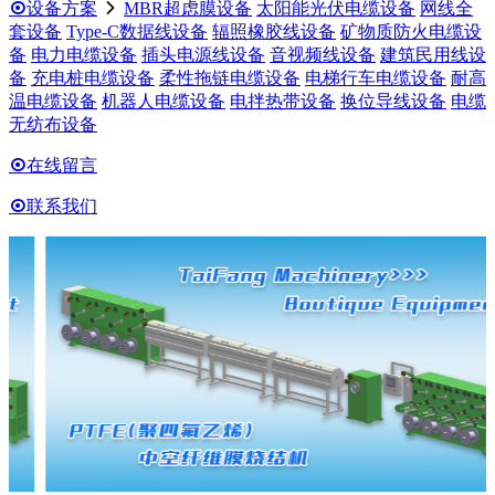

设备方案

MBR超虑膜设备
太阳能光伏电缆设备
网线全
套设备
Type-C数据线设备
辐照橡胶线设备
矿物质防火电缆设
备
电力电缆设备
插头电源线设备
音视频线设备
建筑民用线设
备
充电桩电缆设备
柔性拖链电缆设备
电梯行车电缆设备
耐高
温电缆设备
机器人电缆设备
电拌热带设备
换位导线设备
电缆
无纺布设备

在线留言

联系我们