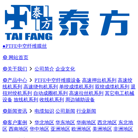
●PTFE中空纤维膜丝

网站首页

关于我们

公司简介
企业文化

产品中心

PTFE中空纤维膜设备
高速押出机系列
高速绞
线机系列
高速绕包机系列
单绞成缆机系列
双绞成缆机系列
退
扭对绞机系列
自动成圈机系列
高速拉丝机系列
其它电工机械
设备
放线机系列
收线机系列
周边辅助设备

新闻资讯

电缆知识
公司新闻
行业新闻

客户案例

华北地区
华东地区
华南地区
西北地区
东北地
区
西南地区
华中地区
亚洲地区
欧洲地区
美洲地区
非洲地区